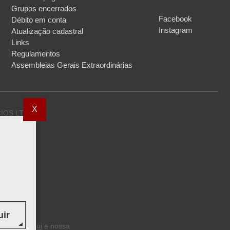
Grupos encerrados
Facebook
Débito em conta
Instagram
Atualização cadastral
Links
Regulamentos
Assembleias Gerais Extraordinárias
X
OS LTDA.,
radora de
cios),
rização
de acordo
ir
elo Banco
sponíveis
aqui
e nossa