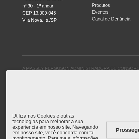
Produtos
nº 30 - 1º andar
Eventos
CEP 13.309-045
Canal de Denúncia
Vila Nova, Itu/SP
A MASSEY FERGUSON ADMINISTRADORA DE CONSÓRCI
inscrita sob CNPJ no 45.793.395/0001-65, é uma administ
consórcios associada à
ABAC (Associação Brasileira de Administradoras de Consór
fiscalizada e autorizada
pelo Banco Central do Brasil, através do Certificado de Auto
no 03/00/223/88,
Utilizamos Cookies e outras
para comercializar cotas e gerenciar grupos de consórcio 
tecnologias para melhorar a sua
com a Lei 11.795,
experiência em nosso site. Navegando
Prossegu
de 08 de outubro de 2008 e circular no 3432/09 editada p
em nosso site, você concorda com tal
Central do Brasil, nossas informações financeiras estão di
monitoramento. Para mais informações,