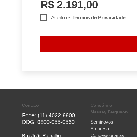
R$ 2.191,00
Aceito os
Termos de Privacidade
Contato
Consórcio
Massey Ferguson
Fone: (11) 4022-9900
DDG: 0800-055-0560
Seminovos
Empresa
Concessionárias
Rua João Ramalho,