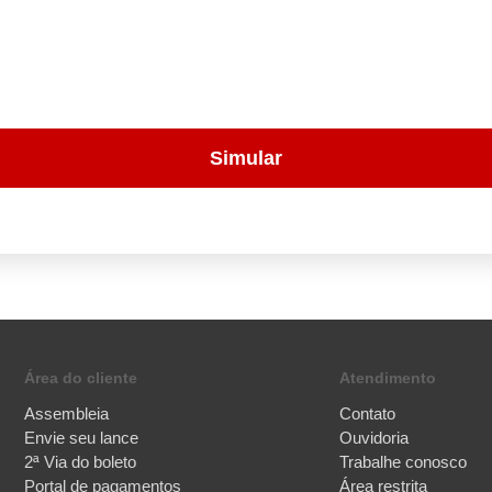
Simular
Área do cliente
Atendimento
Assembleia
Contato
Envie seu lance
Ouvidoria
2ª Via do boleto
Trabalhe conosco
Portal de pagamentos
Área restrita