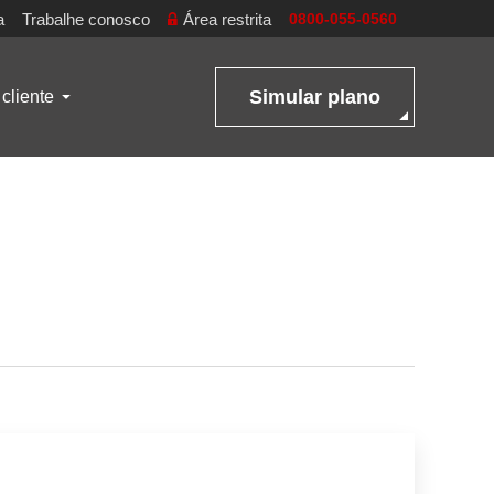
a
Trabalhe conosco
Área restrita
0800-055-0560
Simular plano
cliente