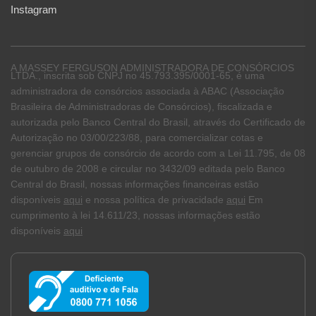
Instagram
A MASSEY FERGUSON ADMINISTRADORA DE CONSÓRCIOS
LTDA., inscrita sob CNPJ no 45.793.395/0001-65, é uma
administradora de consórcios associada à ABAC (Associação
Brasileira de Administradoras de Consórcios), fiscalizada e
autorizada pelo Banco Central do Brasil, através do Certificado de
Autorização no 03/00/223/88, para comercializar cotas e
gerenciar grupos de consórcio de acordo com a Lei 11.795, de 08
de outubro de 2008 e circular no 3432/09 editada pelo Banco
Central do Brasil, nossas informações financeiras estão
disponíveis
aqui
e nossa política de privacidade
aqui
Em
cumprimento à lei 14.611/23, nossas informações estão
disponíveis
aqui